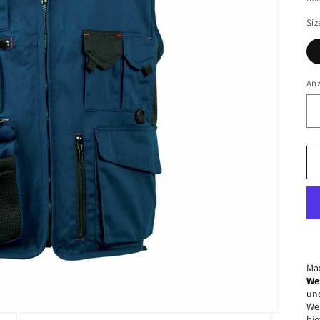
Siz
An
Max
We
und
Wer
bie