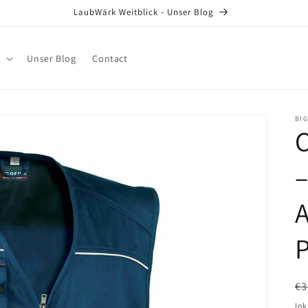
LaubWärk Weitblick - Unser Blog
t
Unser Blog
Contact
BI
C
–
A
P
N
€3
Pr
Ink