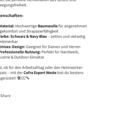
egungsfreiheit.
genschaften:
Material:
Hochwertige
Baumwolle
für angenehmen
gekomfort und Strapazierfähigkeit
Farbe:
Schwarz & Navy Blau
– zeitlos und vielseitig
mbinierbar
Unisex-Design:
Geeignet für Damen und Herren
Professionelle Nutzung:
Perfekt für Handwerk,
ustrie & Outdoor-Einsätze
l, ob für den Arbeitsalltag oder den Heimwerker-
satz – mit der
Cofra Expert Weste
bist du bestens
gerüstet! 🛠️👷‍♂️🔧
Share