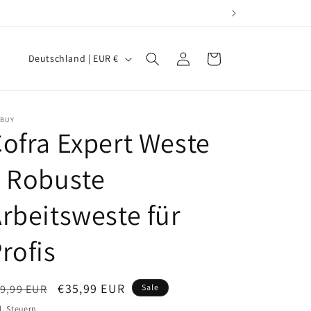
L
Einloggen
Warenkorb
Deutschland | EUR €
a
n
d
GBUY
ofra Expert Weste
/
R
 Robuste
e
g
rbeitsweste für
i
rofis
o
n
ormaler
Verkaufspreis
€35,99 EUR
9,99 EUR
Sale
eis
l. Steuern.