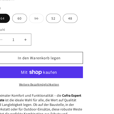
e
Variante
64
60
56
52
48
ausverkauft
oder
nicht
zahl
verfügbar
Verringere
Erhöhe
die
die
Menge
Menge
für
für
In den Warenkorb legen
Cofra
Cofra
Expert
Expert
Weste
Weste
–
–
Robuste
Robuste
Weitere Bezahlmöglichkeiten
Arbeitsweste
Arbeitsweste
für
für
imaler Komfort und Funktionalität – die
Cofra Expert
ste
ist die ideale Wahl für alle, die Wert auf Qualität
Profis
Profis
 Langlebigkeit legen. Ob auf der Baustelle, in der
kstatt oder für Outdoor-Einsätze, diese robuste Weste
tet die perfekte Kombination aus Schutz und