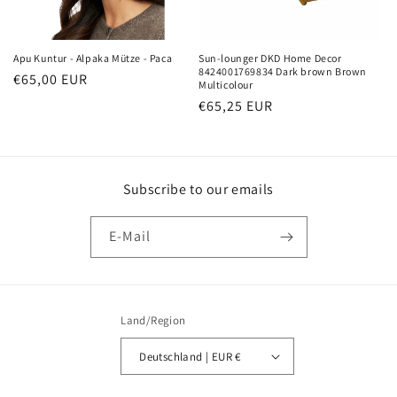
e
:
Apu Kuntur - Alpaka Mütze - Paca
Sun-lounger DKD Home Decor
8424001769834 Dark brown Brown
Normaler
€65,00 EUR
Multicolour
Preis
Normaler
€65,25 EUR
Preis
Subscribe to our emails
E-Mail
Land/Region
Deutschland | EUR €