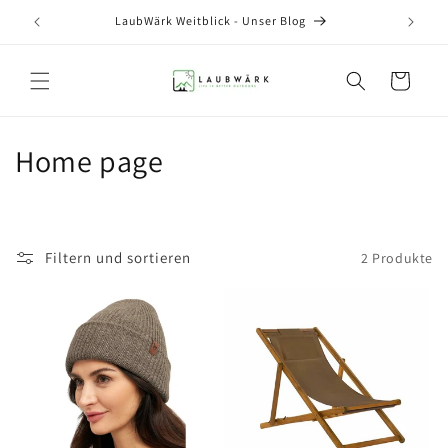
Direkt
zum
LaubWärk Weitblick - Unser Blog
Inhalt
Warenkorb
K
Home page
a
t
Filtern und sortieren
2 Produkte
e
g
o
r
i