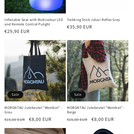
e
:
Inflatable Seat with Multicolour LED
Trekking Stick Joluvi Reflex Grey
and Remote Control Pulight
Normaler
€35,90 EUR
Normaler
€29,90 EUR
Preis
Preis
Sale
Sale
MORGNTAU Jutebeutel "Wombat" -
MORGNTAU Jutebeutel "Wombat" -
Grau
Beige
Normaler
Verkaufspreis
€8,00 EUR
Normaler
Verkaufspreis
€8,00 EUR
€15,00 EUR
€15,00 EUR
Preis
Preis