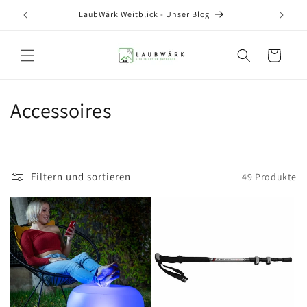
Direkt
zum
LaubWärk Weitblick - Unser Blog
Inhalt
Warenkorb
K
Accessoires
a
t
Filtern und sortieren
49 Produkte
e
g
o
r
i