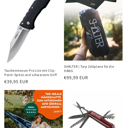
SHÄLTER | Tarp Zeltplane für die
Taschenmesser Pro Lite mit Clip-
HÄNG
Point-Spitze und schwarzem Griff
Normaler
€99,99 EUR
Normaler
€39,95 EUR
Preis
Preis