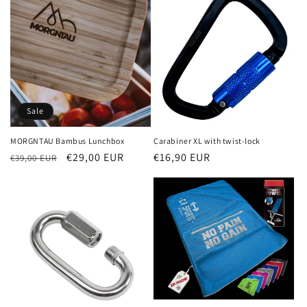
Sale
MORGNTAU Bambus Lunchbox
Carabiner XL with twist-lock
Normaler
Verkaufspreis
€29,00 EUR
Normaler
€16,90 EUR
€39,00 EUR
Preis
Preis