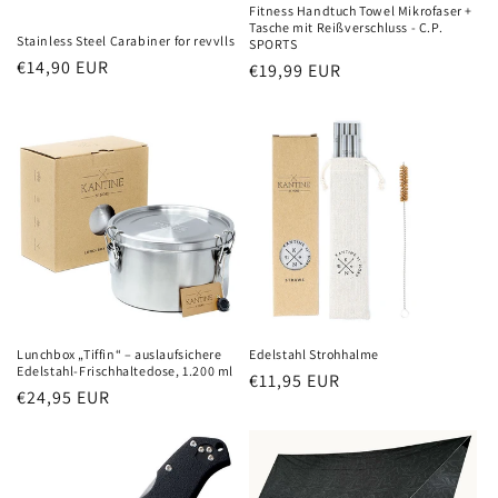
Fitness Handtuch Towel Mikrofaser +
Tasche mit Reißverschluss - C.P.
Stainless Steel Carabiner for revvlls
SPORTS
Normaler
€14,90 EUR
Normaler
€19,99 EUR
Preis
Preis
Lunchbox „Tiffin“ – auslaufsichere
Edelstahl Strohhalme
Edelstahl-Frischhaltedose, 1.200 ml
Normaler
€11,95 EUR
Normaler
€24,95 EUR
Preis
Preis