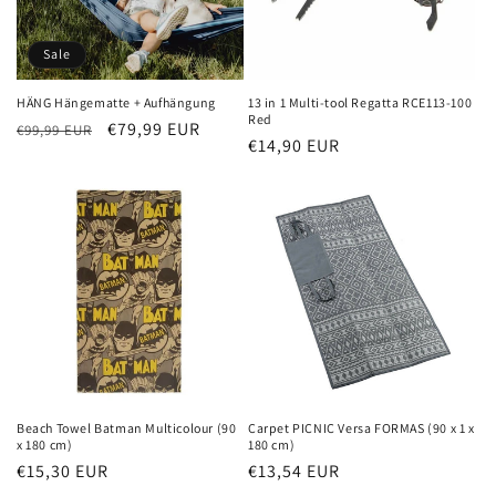
Sale
HÄNG Hängematte + Aufhängung
13 in 1 Multi-tool Regatta RCE113-100
Red
Normaler
Verkaufspreis
€79,99 EUR
€99,99 EUR
Normaler
€14,90 EUR
Preis
Preis
Beach Towel Batman Multicolour (90
Carpet PICNIC Versa FORMAS (90 x 1 x
x 180 cm)
180 cm)
Normaler
€15,30 EUR
Normaler
€13,54 EUR